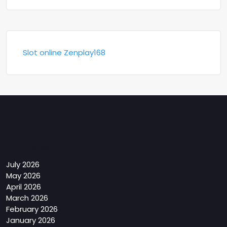
Slot online Zenplay168
Archives
July 2026
May 2026
April 2026
March 2026
February 2026
January 2026