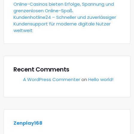
Online-Casinos bieten Erfolge, Spannung und
grenzenlosen Online-Spaß.
Kundenhotline24 – Schneller und zuverlässiger
Kundensupport für moderne digitale Nutzer
weltweit
Recent Comments
A WordPress Commenter
on
Hello world!
Zenplay168