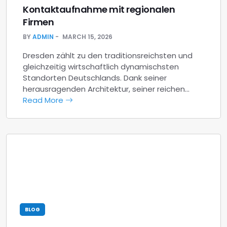
Kontaktaufnahme mit regionalen
Firmen
BY
ADMIN
MARCH 15, 2026
Dresden zählt zu den traditionsreichsten und
gleichzeitig wirtschaftlich dynamischsten
Standorten Deutschlands. Dank seiner
herausragenden Architektur, seiner reichen…
Read More
BLOG