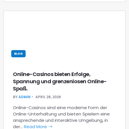
BLOG
Online-Casinos bieten Erfolge,
Spannung und grenzenlosen Online-
Spaß.
BY
ADMIN
APRIL 28, 2026
Online-Casinos sind eine moderne Form der
Online-Unterhaltung und bieten Spielern eine
ansprechende und interaktive Umgebung, in
der…
Read More