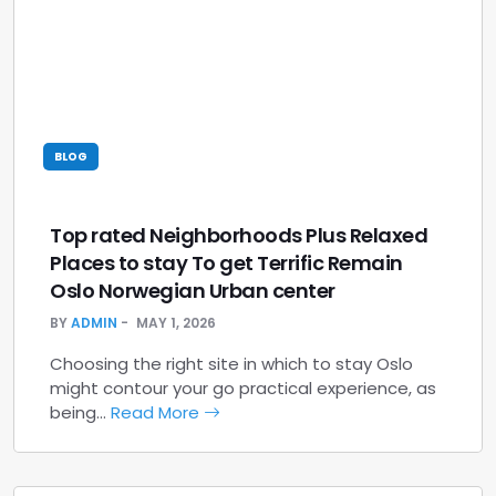
BLOG
Top rated Neighborhoods Plus Relaxed
Places to stay To get Terrific Remain
Oslo Norwegian Urban center
BY
ADMIN
MAY 1, 2026
Choosing the right site in which to stay Oslo
might contour your go practical experience, as
being…
Read More