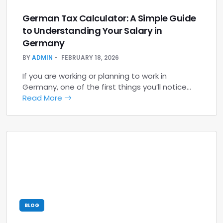
German Tax Calculator: A Simple Guide
to Understanding Your Salary in
Germany
BY
ADMIN
FEBRUARY 18, 2026
If you are working or planning to work in
Germany, one of the first things you’ll notice…
Read More
BLOG