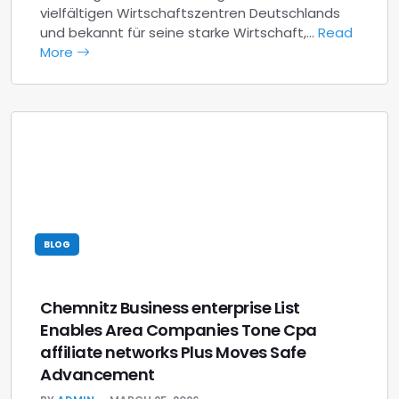
vielfältigen Wirtschaftszentren Deutschlands
und bekannt für seine starke Wirtschaft,…
Read
More
BLOG
Chemnitz Business enterprise List
Enables Area Companies Tone Cpa
affiliate networks Plus Moves Safe
Advancement