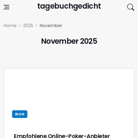
Skip to content
tagebuchgedicht
Home
2025
November
November 2025
BLOG
Empfohlene Online-Poker-Anbieter