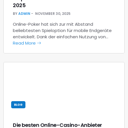
2025
BY
ADMIN
NOVEMBER 30, 2025
Online-Poker hat sich zur mit Abstand
beliebtesten Spieloption für mobile Endgeräte
entwickelt. Dank der einfachen Nutzung von…
Read More
BLOG
Die besten Online-Casino-Anbieter