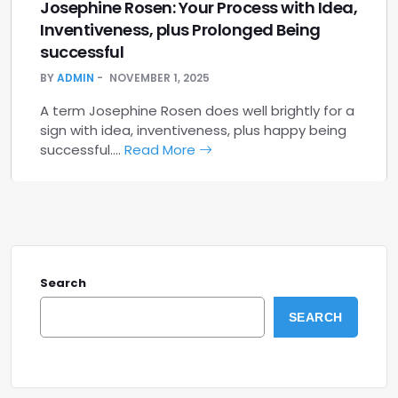
Josephine Rosen: Your Process with Idea,
Inventiveness, plus Prolonged Being
successful
BY
ADMIN
NOVEMBER 1, 2025
A term Josephine Rosen does well brightly for a
sign with idea, inventiveness, plus happy being
successful.…
Read More
Search
SEARCH